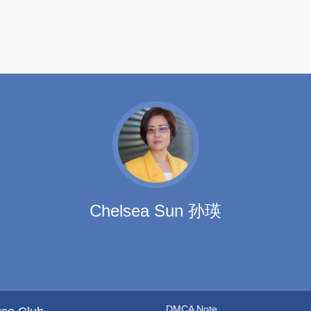
Chelsea Sun 孙瑛
DMCA Note