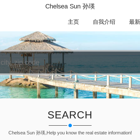
Chelsea Sun 孙瑛
主页
自我介绍
最
SEARCH
Chelsea Sun 孙瑛,Help you know the real estate information!