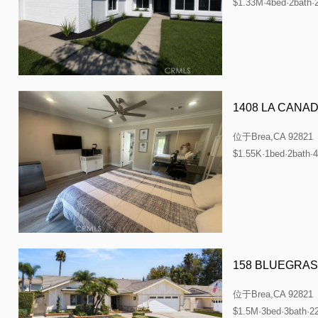
$1.33M·4bed·2bath·
1408 LA CANA
位于
Brea,CA 92821
$1.55K·1bed·2bath·4
158 BLUEGRAS
位于
Brea,CA 92821
$1.5M·3bed·3bath·2