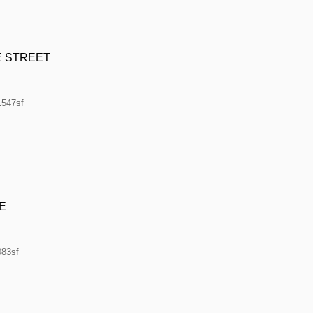
E STREET
1547sf
E
083sf