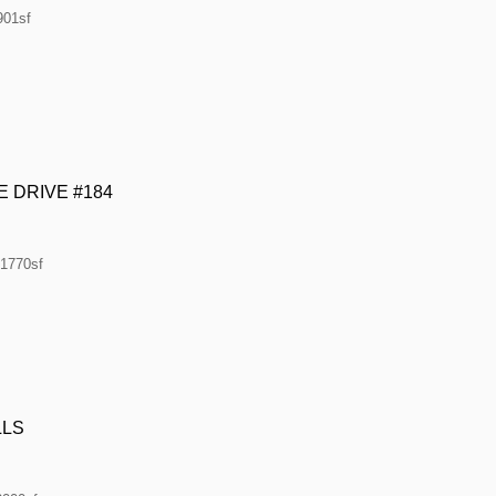
901sf
E DRIVE #184
·1770sf
LLS