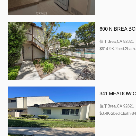
600 N BREA B
位于
Brea,CA 92821
$614.9K·2bed·2bath
341 MEADOW 
位于
Brea,CA 92821
$3.4K·2bed·1bath·84