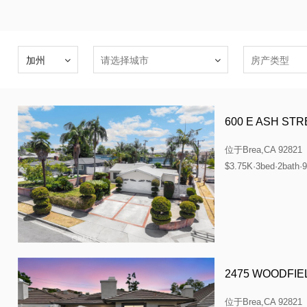
600 E ASH ST
位于
Brea,CA 92821
$3.75K·3bed·2bath·9
2475 WOODFIE
位于
Brea,CA 92821