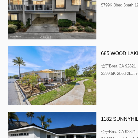
$799K·3bed·3bath·1
685 WOOD LAK
位于
Brea,CA 92821
$399.5K·2bed·2bath
1182 SUNNYHI
位于
Brea,CA 92821