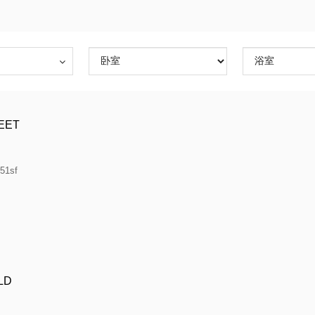
REET
51sf
LD