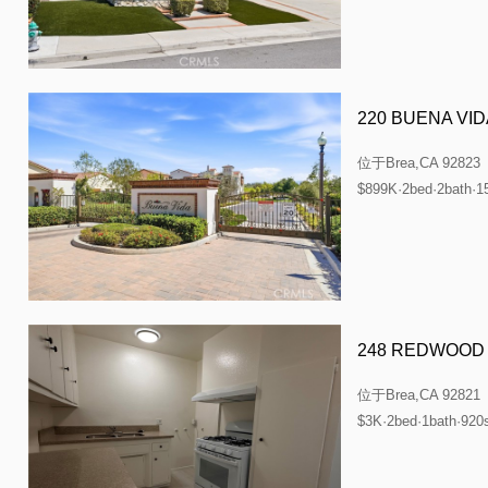
220 BUENA VID
位于
Brea,CA 92823
$899K·2bed·2bath·1
248 REDWOOD
位于
Brea,CA 92821
$3K·2bed·1bath·920