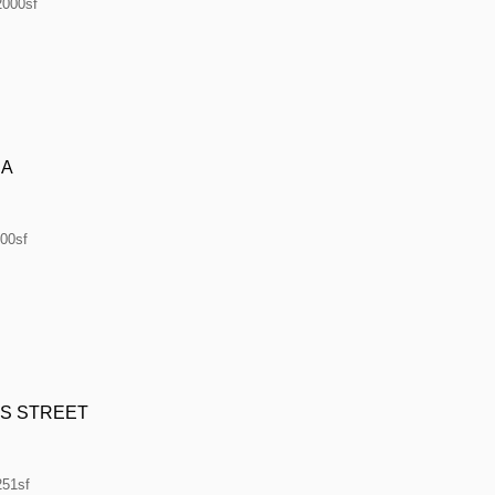
2000sf
DA
00sf
S STREET
251sf