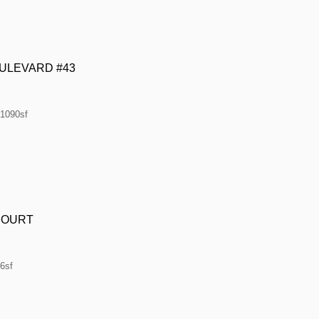
OULEVARD #43
·1090sf
COURT
6sf