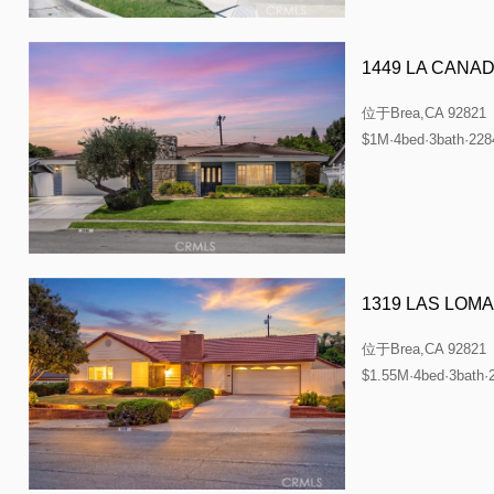
1449 LA CANA
位于
Brea,CA 92821
$1M·4bed·3bath·228
1319 LAS LOM
位于
Brea,CA 92821
$1.55M·4bed·3bath·