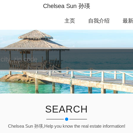
Chelsea Sun 孙瑛
主页
自我介绍
最
SEARCH
Chelsea Sun 孙瑛,Help you know the real estate information!