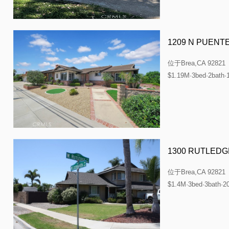
1209 N PUENT
位于
Brea,CA 92821
$1.19M·3bed·2bath·
1300 RUTLEDG
位于
Brea,CA 92821
$1.4M·3bed·3bath·2